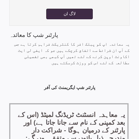
لاگ ان
پارٹنر شپ کا معائدہ
یہ معائدہ اپ کو پبلک افر کا کنٹریکٹ فراہم کرتا ہے جس
کے آپ ان شرائط سے اتفاق کرچکے ہیں جو کہ ایفی لی ایٹ
اکاونٹ اوپن کرنے کے لئے تھیں آپ کبھی بھی تفصیلی
مطالعہ کے لئے اس کو ووزٹ کرسکتے ہیں
پارٹنر شپ ایگریمنٹ کی آفر