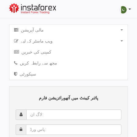
مالی آپریشن
ویب ماسٹر کے لیے
کمپنی کی خبریں
مجھ سے رابطہ کریں
سیکورٹی
پاٹنر کیبنٹ میں آتھورائزیشن فارم
لاگ
ان:
پاس
ورڈ: